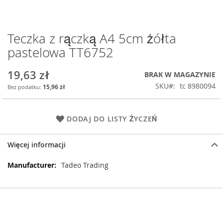
Teczka z rączką A4 5cm żółta
Przejdź
na
pastelowa TT6752
początek
galerii
19,63 zł
BRAK W MAGAZYNIE
SKU
tc 8980094
15,96 zł
DODAJ DO LISTY ŻYCZEŃ
Więcej informacji
Więcej
Tadeo Trading
informacji