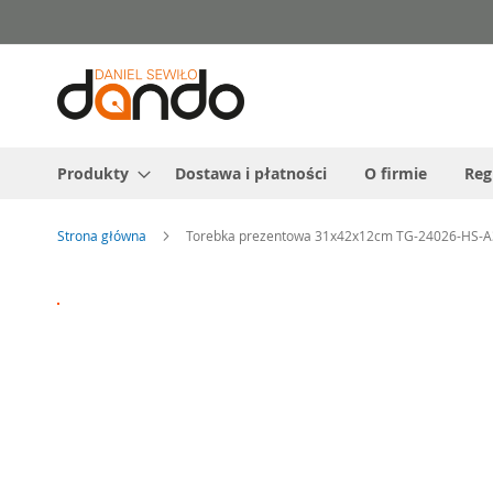
Przejdź
do
treści
Produkty
Dostawa i płatności
O firmie
Reg
Strona główna
Torebka prezentowa 31x42x12cm TG-24026-HS-
Przejdź
na
koniec
galerii