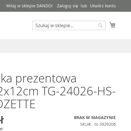
Witaj w sklepie DANDO!
Zaloguj się
Utwórz konto
Mój kos
Search
Search
bka prezentowa
2x12cm TG-24026-HS-
OZETTE
ł
BRAK W MAGAZYNIE
SKU
to 3929206
zł