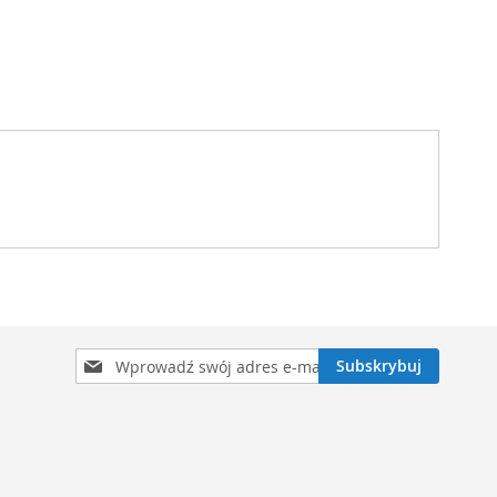
Subskrybuj
Subskrybuj
nasz
newsletter: