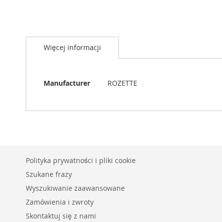
Przejdź
na
Więcej informacji
początek
galerii
Więcej
Manufacturer
ROZETTE
informacji
Polityka prywatności i pliki cookie
Szukane frazy
Wyszukiwanie zaawansowane
Zamówienia i zwroty
Skontaktuj się z nami