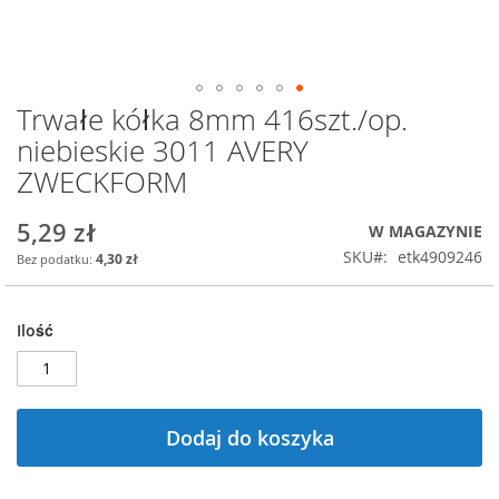
Trwałe kółka 8mm 416szt./op.
Przejdź
na
niebieskie 3011 AVERY
początek
ZWECKFORM
galerii
5,29 zł
W MAGAZYNIE
SKU
etk4909246
4,30 zł
Ilość
Dodaj do koszyka