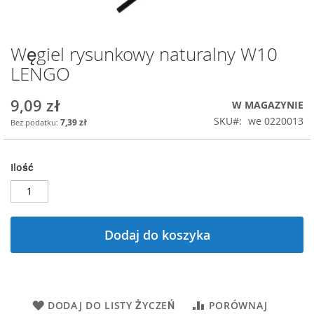
Węgiel rysunkowy naturalny W10
Przejdź
na
LENGO
początek
galerii
9,09 zł
W MAGAZYNIE
SKU
we 0220013
7,39 zł
Ilość
Dodaj do koszyka
DODAJ DO LISTY ŻYCZEŃ
PORÓWNAJ