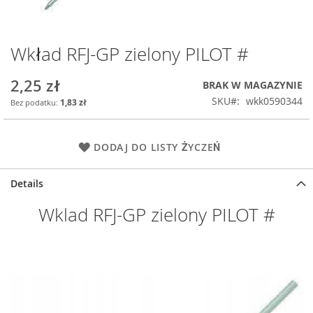
Wkład RFJ-GP zielony PILOT #
Przejdź
na
początek
2,25 zł
BRAK W MAGAZYNIE
galerii
SKU
wkk0590344
1,83 zł
DODAJ DO LISTY ŻYCZEŃ
Details
Wklad RFJ-GP zielony PILOT #