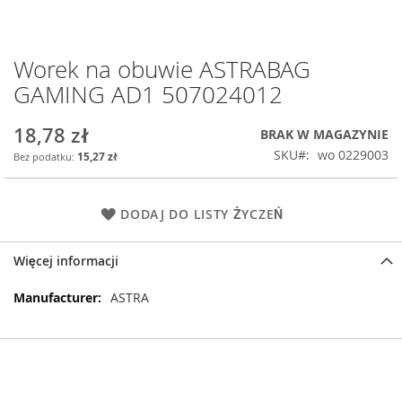
Worek na obuwie ASTRABAG
Przejdź
na
GAMING AD1 507024012
początek
galerii
18,78 zł
BRAK W MAGAZYNIE
SKU
wo 0229003
15,27 zł
DODAJ DO LISTY ŻYCZEŃ
Więcej informacji
Więcej
ASTRA
informacji