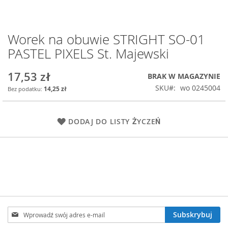
Worek na obuwie STRIGHT SO-01
Przejdź
na
PASTEL PIXELS St. Majewski
początek
galerii
17,53 zł
BRAK W MAGAZYNIE
SKU
wo 0245004
14,25 zł
DODAJ DO LISTY ŻYCZEŃ
Subskrybuj
Subskrybuj
nasz