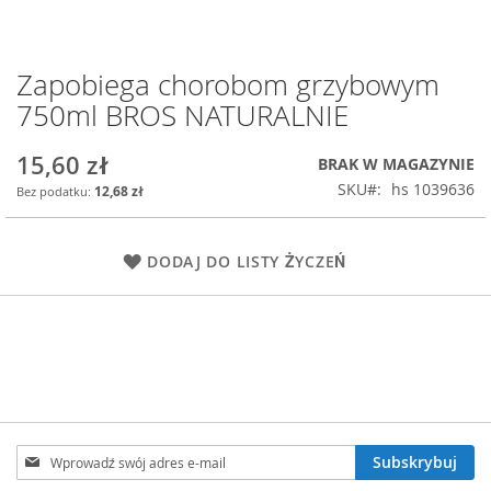
Zapobiega chorobom grzybowym
Przejdź
na
750ml BROS NATURALNIE
początek
galerii
15,60 zł
BRAK W MAGAZYNIE
SKU
hs 1039636
12,68 zł
DODAJ DO LISTY ŻYCZEŃ
Subskrybuj
Subskrybuj
nasz