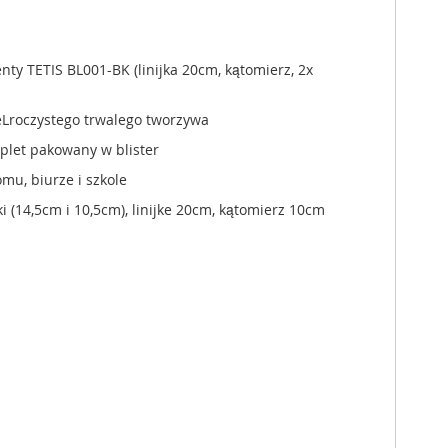
ty TETIS BL001-BK (linijka 20cm, kątomierz, 2x
Lroczystego trwalego tworzywa
let pakowany w blister
u, biurze i szkole
ki (14,5cm i 10,5cm), linijke 20cm, kątomierz 10cm