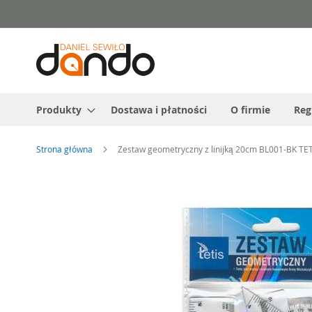
Przejdź
do
treści
Produkty
Dostawa i płatności
O firmie
Reg
Strona główna
Zestaw geometryczny z linijką 20cm BL001-BK TE
Przejdź
na
koniec
galerii