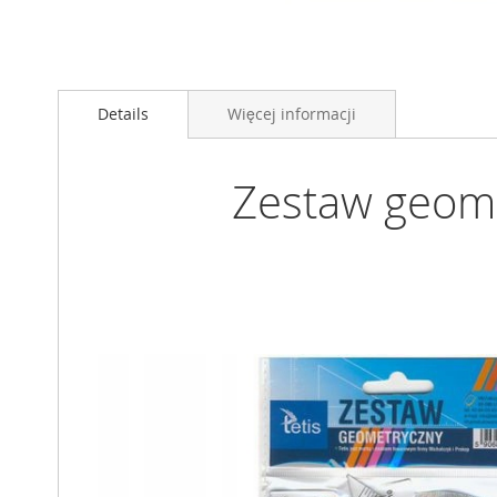
Przejdź
na
Details
Więcej informacji
początek
galerii
Zestaw geome