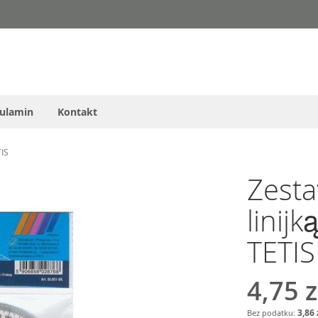
ulamin
Kontakt
TIS
Zesta
linij
TETIS
4,75 z
3,86 