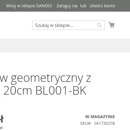
Witaj w sklepie DANDO!
Zaloguj się
Utwórz konto
Mój kos
Search
Search
w geometryczny z
ką 20cm BL001-BK
ł
W MAGAZYNIE
SKU
lik1730258
zł