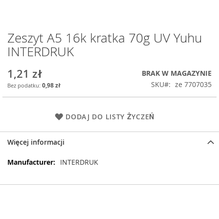
Zeszyt A5 16k kratka 70g UV Yuhu
Przejdź
na
INTERDRUK
początek
galerii
1,21 zł
BRAK W MAGAZYNIE
SKU
ze 7707035
0,98 zł
DODAJ DO LISTY ŻYCZEŃ
Więcej informacji
Więcej
INTERDRUK
informacji