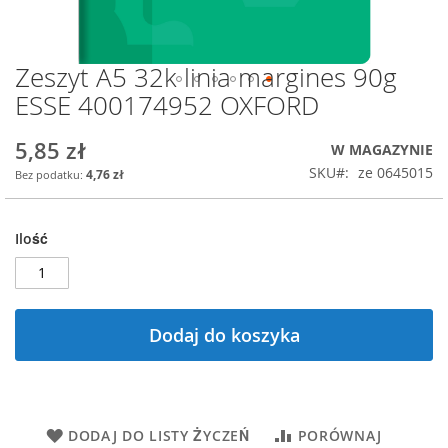
Zeszyt A5 32k linia margines 90g
Przejdź
na
ESSE 400174952 OXFORD
początek
galerii
5,85 zł
W MAGAZYNIE
SKU
ze 0645015
4,76 zł
Ilość
Dodaj do koszyka
DODAJ DO LISTY ŻYCZEŃ
PORÓWNAJ