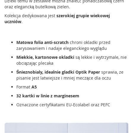
Dzieki temu w zestawie mozna znaleLc ponadczasową czern
oraz elegancką butelkową zielen.
Kolekcja dedykowana jest
szerokiej grupie wiekowej
uczniów
.
Matowa folia anti-scratch
chroni okladki przed
zarysowaniem i nadaje eleganckiego wyglądu
Miekkie, kartonowe okladki
są lekkie i wytrzymale, nie
obciązając plecaka
Śnieznobialy, idealnie gladki Optik Paper
sprawia, ze
pisanie jest latwiejsze i mniej meczące dla oczu
Format
A5
32 kartki w linie z marginesem
Oznaczone certyfikatami EU-Ecolabel oraz PEFC