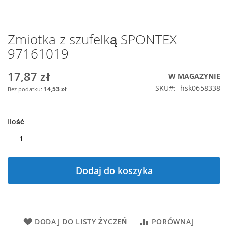
Zmiotka z szufelką SPONTEX
Przejdź
na
97161019
początek
galerii
17,87 zł
W MAGAZYNIE
SKU
hsk0658338
14,53 zł
Ilość
Dodaj do koszyka
DODAJ DO LISTY ŻYCZEŃ
PORÓWNAJ