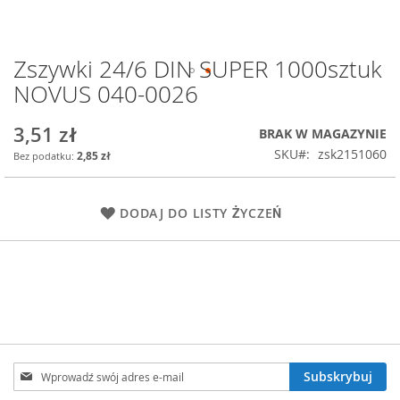
Zszywki 24/6 DIN SUPER 1000sztuk
Przejdź
na
NOVUS 040-0026
początek
galerii
3,51 zł
BRAK W MAGAZYNIE
SKU
zsk2151060
2,85 zł
DODAJ DO LISTY ŻYCZEŃ
Subskrybuj
Subskrybuj
nasz