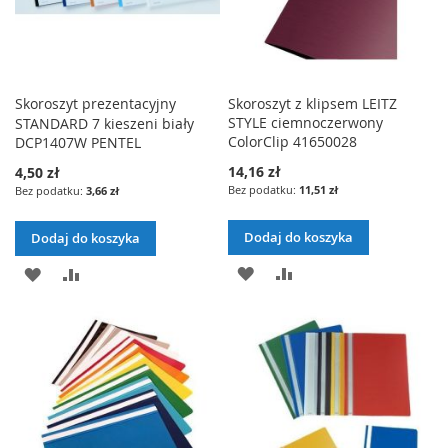
Skoroszyt prezentacyjny
Skoroszyt z klipsem LEITZ
STYLE ciemnoczerwony
STANDARD 7 kieszeni biały
ColorClip 41650028
DCP1407W PENTEL
14,16 zł
4,50 zł
11,51 zł
3,66 zł
Dodaj do koszyka
Dodaj do koszyka
DODAJ
PORÓWNAJ
DODAJ
PORÓWNAJ
DO
DO
LISTY
LISTY
ŻYCZEŃ
ŻYCZEŃ