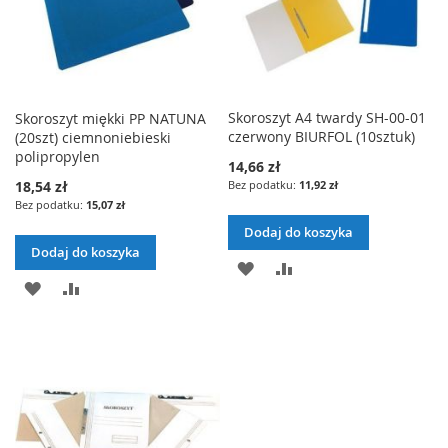
Skoroszyt A4 twardy SH-00-01
Skoroszyt miękki PP NATUNA
czerwony BIURFOL (10sztuk)
(20szt) ciemnoniebieski
polipropylen
14,66 zł
18,54 zł
11,92 zł
15,07 zł
Dodaj do koszyka
Dodaj do koszyka
DODAJ
PORÓWNAJ
DODAJ
PORÓWNAJ
DO
DO
LISTY
LISTY
ŻYCZEŃ
ŻYCZEŃ