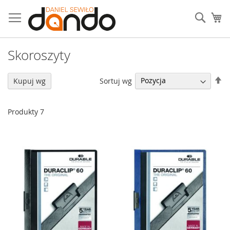
Przejdź
do
Sear
Mó
treści
Skoroszyty
U
Sortuj wg
Kupuj wg
ki
ma
Produkty
7