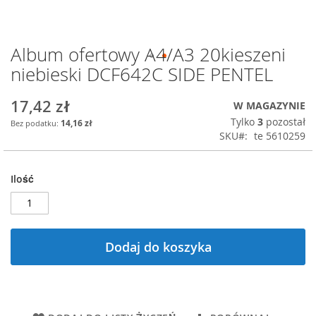
Album ofertowy A4/A3 20kieszeni
Przejdź
na
niebieski DCF642C SIDE PENTEL
początek
galerii
17,42 zł
W MAGAZYNIE
Tylko
3
pozostał
14,16 zł
SKU
te 5610259
Ilość
Dodaj do koszyka