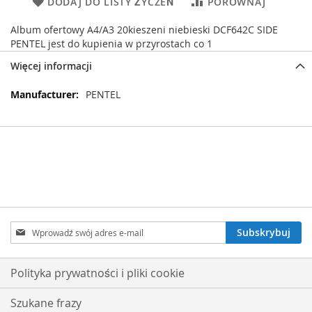
DODAJ DO LISTY ŻYCZEŃ
PORÓWNAJ
Album ofertowy A4/A3 20kieszeni niebieski DCF642C SIDE
PENTEL jest do kupienia w przyrostach co 1
Więcej informacji
Więcej
PENTEL
informacji
Subskrybuj
Subskrybuj
nasz
newsletter:
Polityka prywatności i pliki cookie
Szukane frazy