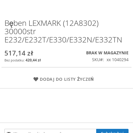
Bęben LEXMARK (12A8302)
Przejdź
na
30000str
początek
E232/E232T/E330/E332N/E332TN
galerii
517,14 zł
BRAK W MAGAZYNIE
SKU
xx 1040294
420,44 zł
DODAJ DO LISTY ŻYCZEŃ
Subskrybuj