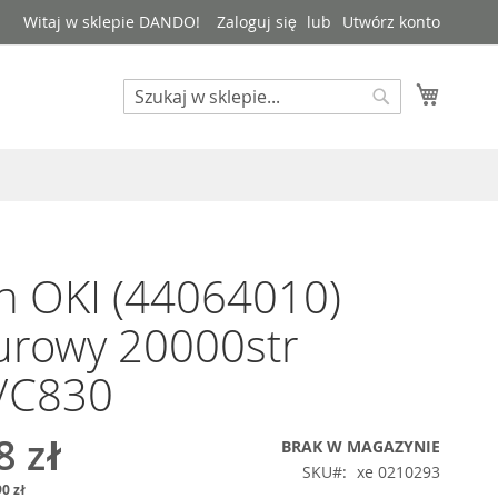
Witaj w sklepie DANDO!
Zaloguj się
Utwórz konto
Mój kos
Search
Search
n OKI (44064010)
urowy 20000str
/C830
8 zł
BRAK W MAGAZYNIE
SKU
xe 0210293
0 zł