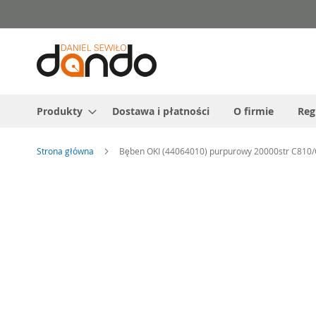
Przejdź
do
treści
Produkty
Dostawa i płatności
O firmie
Reg
Strona główna
Bęben OKI (44064010) purpurowy 20000str C810
Przejdź
na
koniec
galerii