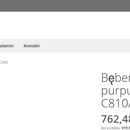
ulamin
Kontakt
/C830
Bębe
purp
C810
762,4
619,9