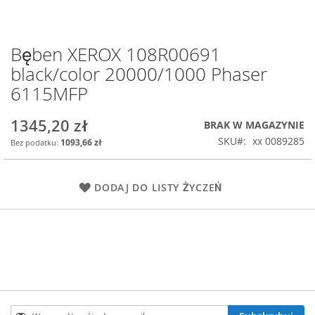
Bęben XEROX 108R00691
Przejdź
na
black/color 20000/1000 Phaser
początek
6115MFP
galerii
1345,20 zł
BRAK W MAGAZYNIE
SKU
xx 0089285
1093,66 zł
DODAJ DO LISTY ŻYCZEŃ
Subskrybuj