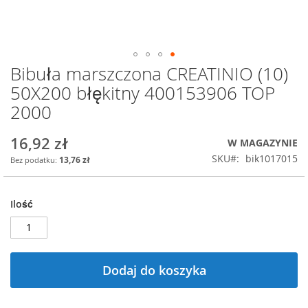
Bibuła marszczona CREATINIO (10)
Przejdź
na
50X200 błękitny 400153906 TOP
początek
2000
galerii
16,92 zł
W MAGAZYNIE
SKU
bik1017015
13,76 zł
Ilość
Dodaj do koszyka