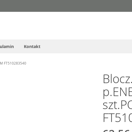
ulamin
Kontakt
 3M FT510283540
Blocz
p.EN
szt.P
FT51