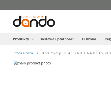
Przejdź
do
treści
Produkty
Dostawa i płatności
O firmie
Reg
Strona główna
Blocz.76x76 p.ENERGETY.654TFEN 6 szt.POST-IT
Przejdź
na
Przejdź
koniec
na
galerii
początek
galerii