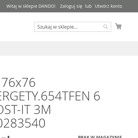
Witaj w sklepie DANDO!
Zaloguj się
Utwórz konto
Mój kos
Search
Search
.76x76
ERGETY.654TFEN 6
OST-IT 3M
0283540
BRAK W MAGAZYNIE