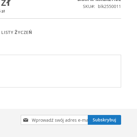
 zł
SKU
blk2550011
 zł
 LISTY ŻYCZEŃ
Subskrybuj
Subskrybuj
nasz
newsletter: