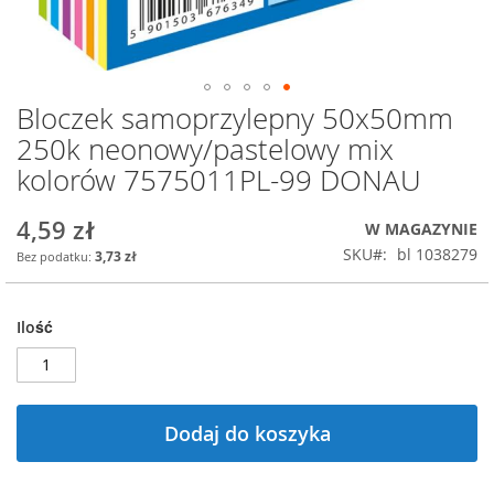
Bloczek samoprzylepny 50x50mm
Przejdź
na
250k neonowy/pastelowy mix
początek
kolorów 7575011PL-99 DONAU
galerii
4,59 zł
W MAGAZYNIE
SKU
bl 1038279
3,73 zł
Ilość
Dodaj do koszyka