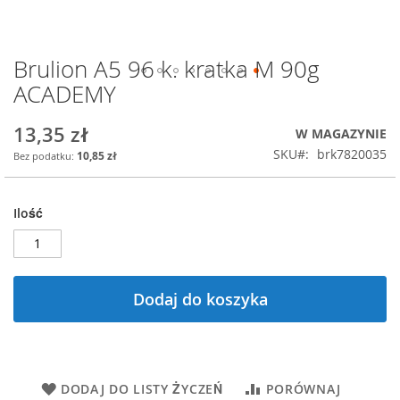
Brulion A5 96 k. kratka M 90g
Przejdź
na
ACADEMY
początek
galerii
13,35 zł
W MAGAZYNIE
SKU
brk7820035
10,85 zł
Ilość
Dodaj do koszyka
DODAJ DO LISTY ŻYCZEŃ
PORÓWNAJ