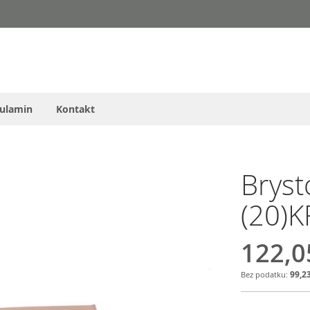
ulamin
Kontakt
Bryst
(20)
122,0
99,23