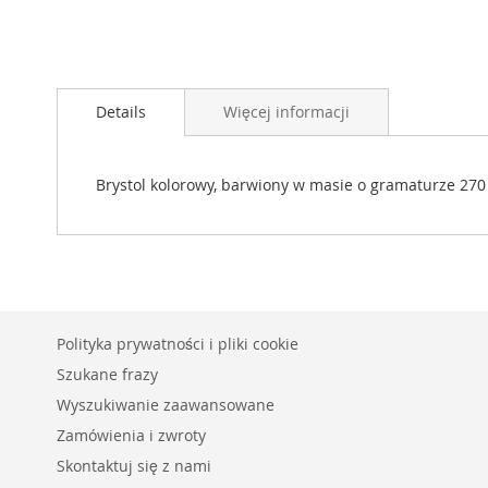
Przejdź
na
Details
Więcej informacji
początek
galerii
Brystol kolorowy, barwiony w masie o gramaturze 27
Polityka prywatności i pliki cookie
Szukane frazy
Wyszukiwanie zaawansowane
Zamówienia i zwroty
Skontaktuj się z nami