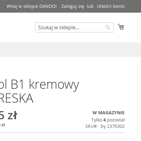
Witaj w sklepie DANDO!
Zaloguj się
Utwórz konto
Mój kos
Search
Search
ol B1 kremowy
KRESKA
5 zł
W MAGAZYNIE
Tylko
4
pozostał
 zł
SKU
by 2370302