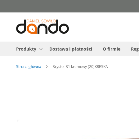
Przejdź
do
treści
Produkty
Dostawa i płatności
O firmie
Reg
Strona główna
Brystol B1 kremowy (20)KRESKA
Przejdź
na
koniec
galerii