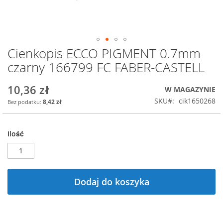
Cienkopis ECCO PIGMENT 0.7mm
Przejdź
na
czarny 166799 FC FABER-CASTELL
początek
galerii
10,36 zł
W MAGAZYNIE
SKU
cik1650268
8,42 zł
Ilość
Dodaj do koszyka