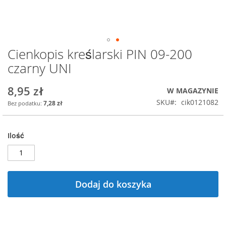
Cienkopis kreślarski PIN 09-200
Przejdź
na
czarny UNI
początek
galerii
8,95 zł
W MAGAZYNIE
SKU
cik0121082
7,28 zł
Ilość
Dodaj do koszyka