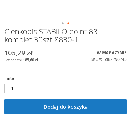
Cienkopis STABILO point 88
Przejdź
na
komplet 30szt 8830-1
początek
galerii
105,29 zł
W MAGAZYNIE
SKU
cik2290245
85,60 zł
Ilość
Dodaj do koszyka