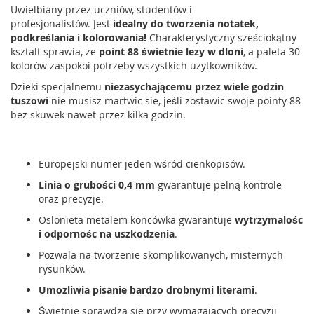
Uwielbiany przez uczniów, studentów i
profesjonalistów. Jest
idealny do tworzenia notatek,
podkreślania i kolorowania!
Charakterystyczny sześciokątny
ksztalt sprawia, ze
point 88 świetnie lezy w dloni
, a paleta 30
kolorów zaspokoi potrzeby wszystkich uzytkowników.
Dzieki specjalnemu
niezasychającemu przez wiele godzin
tuszowi
nie musisz martwic sie, jeśli zostawic swoje pointy 88
bez skuwek nawet przez kilka godzin.
Europejski numer jeden wśród cienkopisów.
Linia o grubości 0,4 mm
gwarantuje pelną kontrole
oraz precyzje.
Oslonieta metalem koncówka gwarantuje
wytrzymalośc
i odpornośc na uszkodzenia
.
Pozwala na tworzenie skomplikowanych, misternych
rysunków.
Umozliwia pisanie bardzo drobnymi literami
.
Świetnie sprawdza sie przy wymagających precyzji