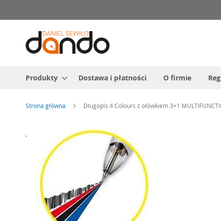
Przejdź
do
treści
Produkty
Dostawa i płatności
O firmie
Reg
Strona główna
Długopis 4 Colours z ołówkiem 3+1 MULTIFUNCT
Przejdź
na
koniec
galerii