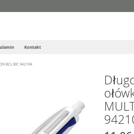
ulamin
Kontakt
ION BCL BIC 942104
Długo
ołów
MULT
9421