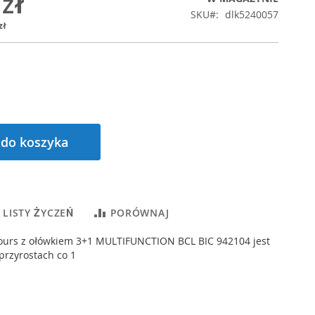
 zł
SKU
dlk5240057
zł
 do koszyka
 LISTY ŻYCZEŃ
PORÓWNAJ
lours z ołówkiem 3+1 MULTIFUNCTION BCL BIC 942104 jest
przyrostach co 1