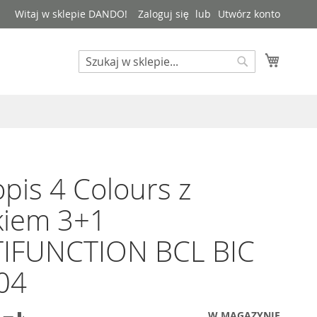
Witaj w sklepie DANDO!
Zaloguj się
Utwórz konto
Mój kos
Search
Search
pis 4 Colours z
kiem 3+1
IFUNCTION BCL BIC
04
W MAGAZYNIE