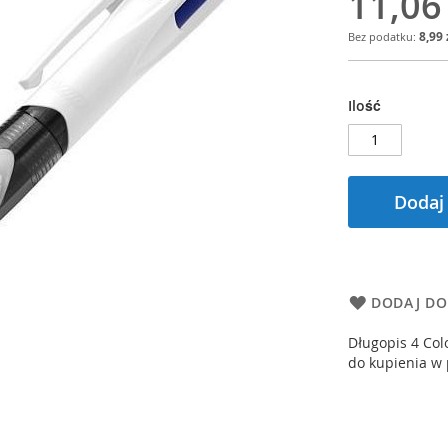
11,06
8,99 
Ilość
Dodaj
DODAJ DO
Długopis 4 Co
do kupienia w 