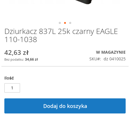
Dziurkacz 837L 25k czarny EAGLE
Przejdź
na
110-1038
początek
galerii
42,63 zł
W MAGAZYNIE
SKU
dz 0410025
34,66 zł
Ilość
Dodaj do koszyka