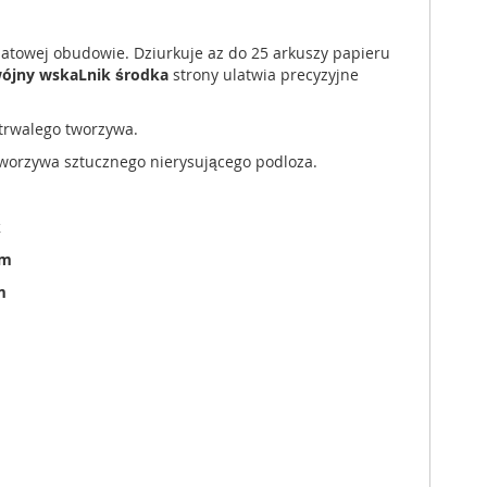
towej obudowie. Dziurkuje az do 25 arkuszy papieru
jny wskaLnik środka
strony ulatwia precyzyjne
trwalego tworzywa.
worzywa sztucznego nierysującego podloza.
k
mm
m