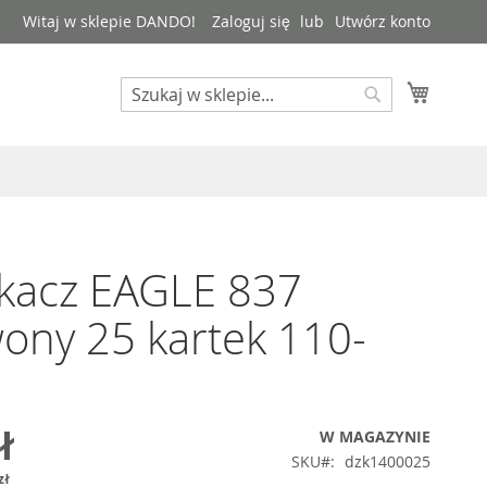
Witaj w sklepie DANDO!
Zaloguj się
Utwórz konto
Mój kos
Search
Search
kacz EAGLE 837
ony 25 kartek 110-
ł
W MAGAZYNIE
SKU
dzk1400025
zł