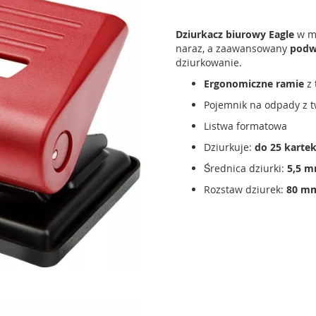
Dziurkacz biurowy Eagle
w ma
naraz, a zaawansowany
podwó
dziurkowanie.
Ergonomiczne ramie
z 
Pojemnik na odpady z t
Listwa formatowa
Dziurkuje:
do 25 karte
Średnica dziurki:
5,5 
Rozstaw dziurek:
80 m