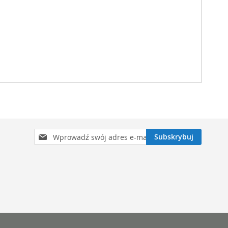
Subskrybuj
Subskrybuj
nasz
newsletter: