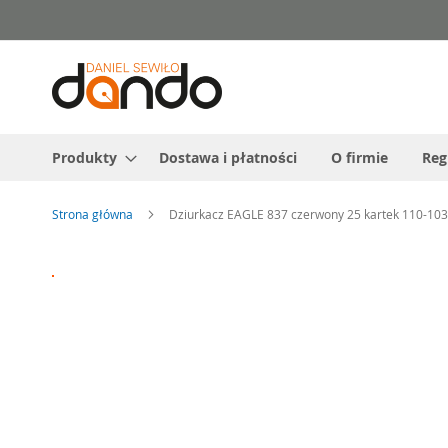
Przejdź
do
treści
Produkty
Dostawa i płatności
O firmie
Reg
Strona główna
Dziurkacz EAGLE 837 czerwony 25 kartek 110-10
Przejdź
na
koniec
galerii