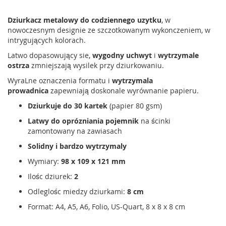
Dziurkacz metalowy do codziennego uzytku
, w
nowoczesnym designie ze szczotkowanym wykonczeniem, w
intrygujących kolorach.
Latwo dopasowujący sie,
wygodny uchwyt
i
wytrzymale
ostrza
zmniejszają wysilek przy dziurkowaniu.
WyraLne oznaczenia formatu i
wytrzymala
prowadnica
zapewniają doskonale wyrównanie papieru.
Dziurkuje do 30 kartek
(papier 80 gsm)
Latwy do oprózniania pojemnik
na ścinki
zamontowany na zawiasach
Solidny
i
bardzo wytrzymaly
Wymiary:
98 x 109 x 121 mm
Ilośc dziurek:
2
Odleglośc miedzy dziurkami:
8 cm
Format: A4, A5, A6, Folio, US-Quart, 8 x 8 x 8 cm