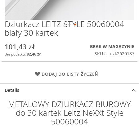
Dziurkacz LEITZ STYLE 50060004
Przejdź
na
biały 30 kartek
początek
galerii
101,43 zł
BRAK W MAGAZYNIE
SKU
dzk2620187
82,46 zł
DODAJ DO LISTY ŻYCZEŃ
Details
METALOWY DZIURKACZ BIUROWY
do 30 kartek Leitz NeXXt Style
50060004