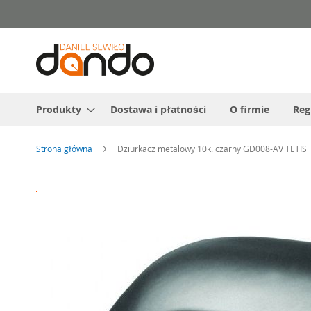
Przejdź
do
treści
Produkty
Dostawa i płatności
O firmie
Reg
Strona główna
Dziurkacz metalowy 10k. czarny GD008-AV TETIS
Przejdź
na
koniec
galerii