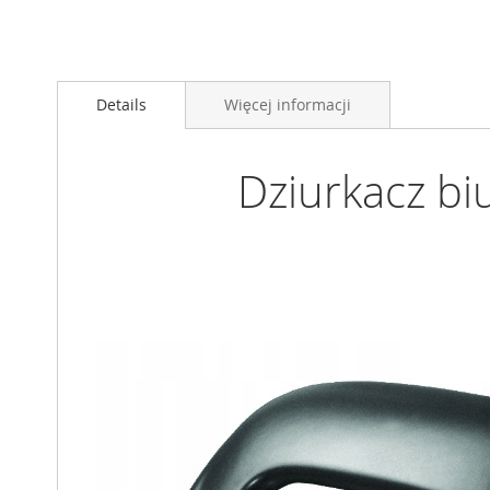
Przejdź
na
Details
Więcej informacji
początek
galerii
Dziurkacz bi