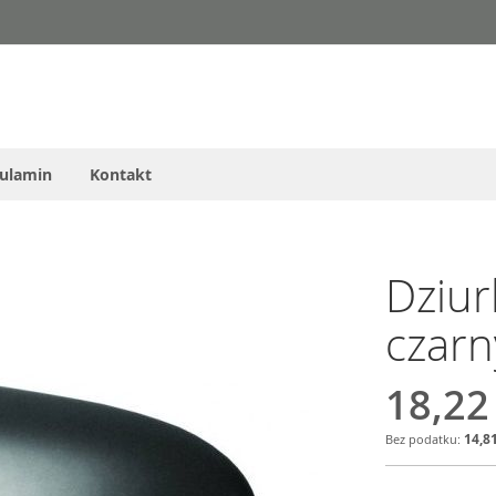
ulamin
Kontakt
Dziur
czarn
18,22
14,81