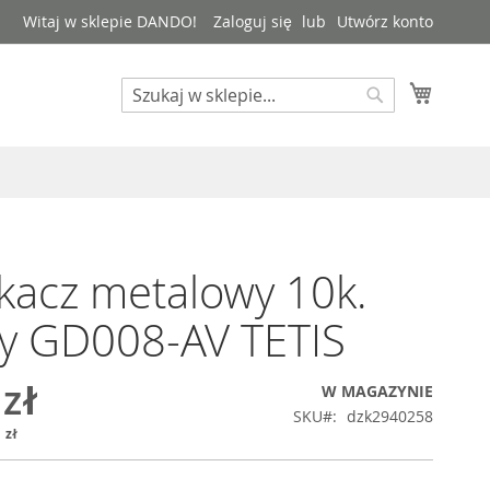
Witaj w sklepie DANDO!
Zaloguj się
Utwórz konto
Mój kos
Search
Search
kacz metalowy 10k.
y GD008-AV TETIS
 zł
W MAGAZYNIE
SKU
dzk2940258
 zł