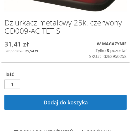
Dziurkacz metalowy 25k. czerwony
Przejdź
na
GD009-AC TETIS
początek
galerii
31,41 zł
W MAGAZYNIE
Tylko
3
pozostał
25,54 zł
SKU
dzk2950258
Ilość
Dodaj do koszyka