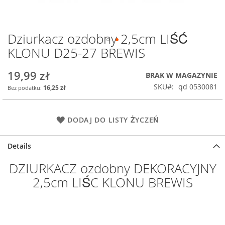
Dziurkacz ozdobny 2,5cm LIŚĆ
Przejdź
na
KLONU D25-27 BREWIS
początek
galerii
19,99 zł
BRAK W MAGAZYNIE
SKU
qd 0530081
16,25 zł
DODAJ DO LISTY ŻYCZEŃ
Details
DZIURKACZ ozdobny DEKORACYJNY
2,5cm LIŚC KLONU BREWIS