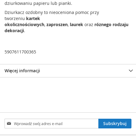
dziurkowaniu papieru lub pianki.
Dziurkacz ozdobny to nieoceniona pomoc przy
tworzeniu
kartek
okolicznościowych
,
zaproszen
,
laurek
oraz
róznego rodzaju
dekoracji
.
5907611700365
Więcej informacji
Subskrybuj
Subskrybuj
nasz
newsletter: