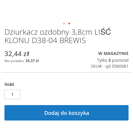
Dziurkacz ozdobny 3,8cm LIŚĆ
Przejdź
na
KLONU D38-04 BREWIS
początek
galerii
32,44 zł
W MAGAZYNIE
Tylko
3
pozostał
26,37 zł
SKU
qd 0560081
Ilość
Dodaj do koszyka