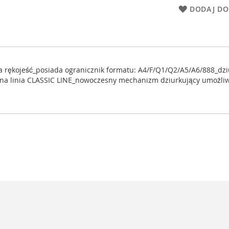
DODAJ DO
ojeść_posiada ogranicznik formatu: A4/F/Q1/Q2/A5/A6/888_dziurk
 linia CLASSIC LINE_nowoczesny mechanizm dziurkujący umożliwia