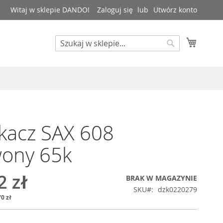
Witaj w sklepie DANDO!
Zaloguj się
Utwórz konto
Mój kos
Search
Search
kacz SAX 608
wony 65k
2 zł
BRAK W MAGAZYNIE
SKU
dzk0220279
0 zł