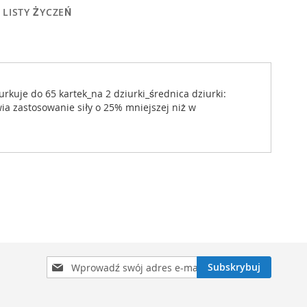
 LISTY ŻYCZEŃ
uje do 65 kartek_na 2 dziurki_średnica dziurki:
 zastosowanie siły o 25% mniejszej niż w
Subskrybuj
Subskrybuj
nasz
newsletter: