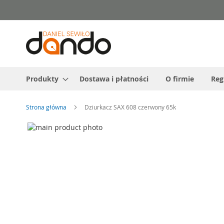
Przejdź
do
treści
Produkty
Dostawa i płatności
O firmie
Reg
Strona główna
Dziurkacz SAX 608 czerwony 65k
Przejdź
na
Przejdź
koniec
na
galerii
początek
galerii