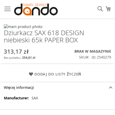
Przejdź
do
Sear
Mó
treści
Przejdź
Dziurkacz SAX 618 DESIGN
na
Przejdź
koniec
na
niebieski 65k PAPER BOX
galerii
początek
galerii
313,17 zł
BRAK W MAGAZYNIE
SKU
dz 2540279
254,61 zł
DODAJ DO LISTY ŻYCZEŃ
Więcej informacji
Więcej
SAX
informacji