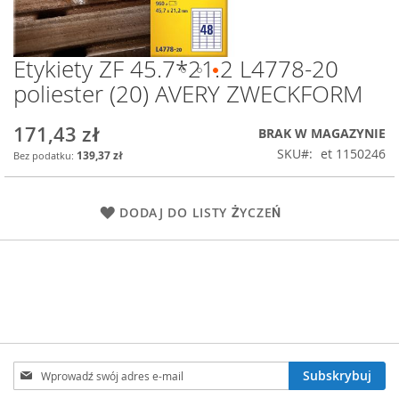
Etykiety ZF 45.7*21.2 L4778-20
Przejdź
na
poliester (20) AVERY ZWECKFORM
początek
galerii
171,43 zł
BRAK W MAGAZYNIE
SKU
et 1150246
139,37 zł
DODAJ DO LISTY ŻYCZEŃ
Subskrybuj
Subskrybuj
nasz