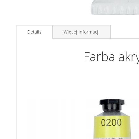
Przejdź
na
Details
Więcej informacji
początek
galerii
Farba akr