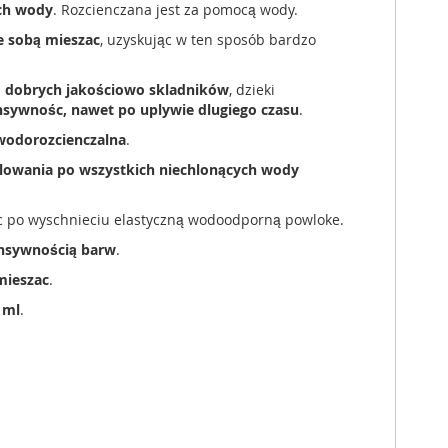
ch wody
. Rozcienczana jest za pomocą wody.
 sobą mieszac
, uzyskując w ten sposób bardzo
o dobrych jakościowo skladników
, dzieki
nsywnośc, nawet po uplywie dlugiego czasu
.
wodorozcienczalna
.
owania po wszystkich niechlonących wody
ąc po wyschnieciu elastyczną wodoodporną powloke.
nsywnością barw
.
mieszac
.
 ml
.