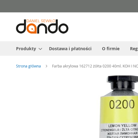
Przejdź
do
treści
Produkty
Dostawa i płatności
O firmie
Reg
Strona główna
Farba akrylowa 162712 żółta 0200 40ml. KOH I N
Przejdź
na
koniec
galerii