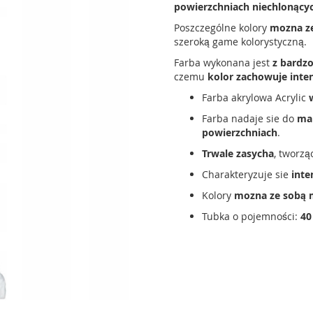
powierzchniach niechlonący
Poszczególne kolory
mozna ze
szeroką game kolorystyczną.
Farba wykonana jest
z bardz
czemu
kolor zachowuje inte
Farba akrylowa Acrylic
Farba nadaje sie do
mal
powierzchniach
.
Trwale zasycha
, tworz
Charakteryzuje sie
inte
Kolory
mozna ze sobą 
Tubka o pojemności:
40