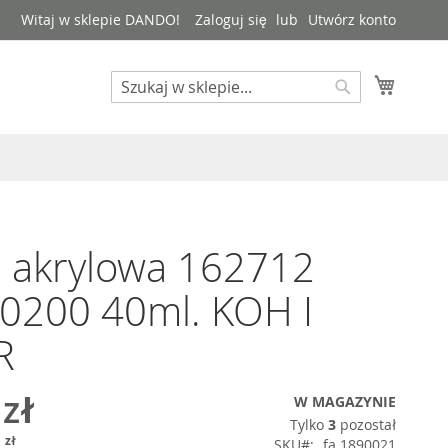
Witaj w sklepie DANDO!
Zaloguj się
Utwórz konto
Mój kos
Search
Search
 akrylowa 162712
 0200 40ml. KOH I
R
 zł
W MAGAZYNIE
Tylko
3
pozostał
 zł
SKU
fa 1890021