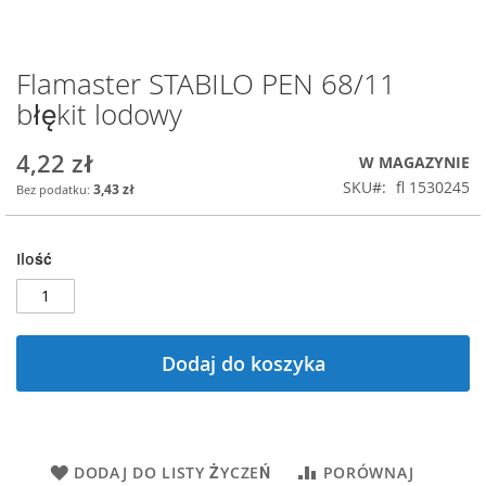
Flamaster STABILO PEN 68/11
Przejdź
na
błękit lodowy
początek
galerii
4,22 zł
W MAGAZYNIE
SKU
fl 1530245
3,43 zł
Ilość
Dodaj do koszyka
DODAJ DO LISTY ŻYCZEŃ
PORÓWNAJ