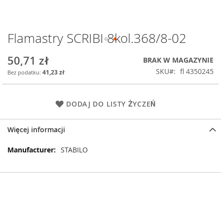
Flamastry SCRIBI 8kol.368/8-02
Przejdź
na
początek
50,71 zł
BRAK W MAGAZYNIE
galerii
SKU
fl 4350245
41,23 zł
DODAJ DO LISTY ŻYCZEŃ
Więcej informacji
Więcej
STABILO
informacji