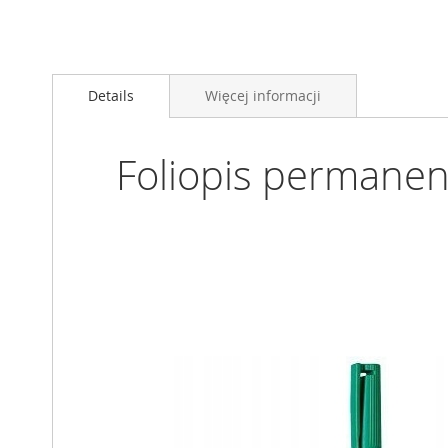
Przejdź
na
Details
Więcej informacji
początek
galerii
Foliopis permane