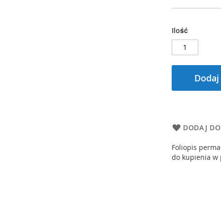
Ilość
Dodaj
DODAJ DO
Foliopis perm
do kupienia w 