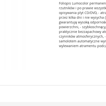
Foliopis Lumocolor permanent
rzutników i po prawie wszystk
opisywania plyt CD/DVD, - at
przez kilka dni i nie wysycha
gwarantują wysoką odpornośc 
powierzchni, - szybkoschnący
praktycznie bezzapachowy atr
czynników atmosferycznych, -
samolotem automatyczne wyró
wylewaniem atramentu podczas