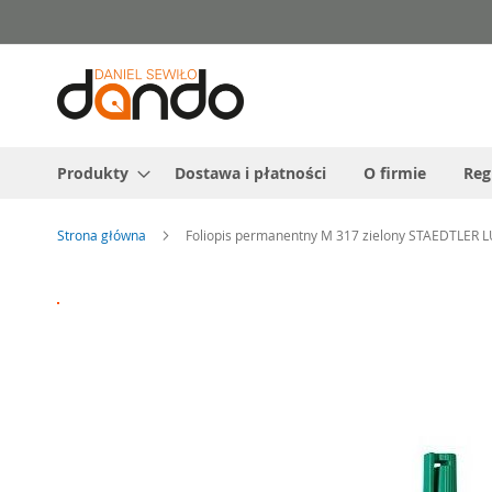
Przejdź
do
treści
Produkty
Dostawa i płatności
O firmie
Reg
Strona główna
Foliopis permanentny M 317 zielony STAEDTLER
Przejdź
na
koniec
galerii