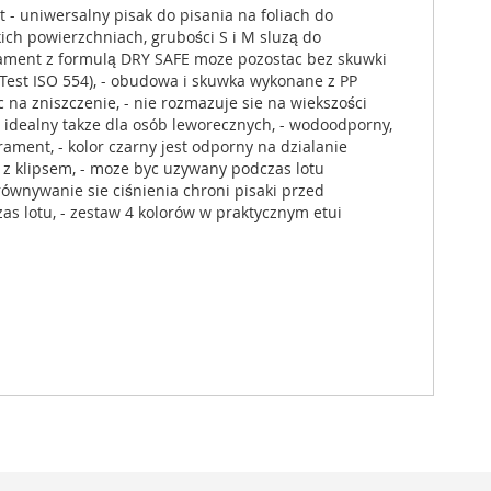
 - uniwersalny pisak do pisania na foliach do
ich powierzchniach, grubości S i M sluzą do
rament z formulą DRY SAFE moze pozostac bez skuwki
 (Test ISO 554), - obudowa i skuwka wykonane z PP
na zniszczenie, - nie rozmazuje sie na wiekszości
, idealny takze dla osób leworecznych, - wodoodporny,
ament, - kolor czarny jest odporny na dzialanie
 z klipsem, - moze byc uzywany podczas lotu
wnywanie sie ciśnienia chroni pisaki przed
 lotu, - zestaw 4 kolorów w praktycznym etui