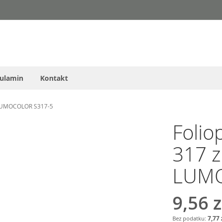
ulamin
Kontakt
 LUMOCOLOR S317-5
Folio
317 z
LUMO
9,56 z
7,77 