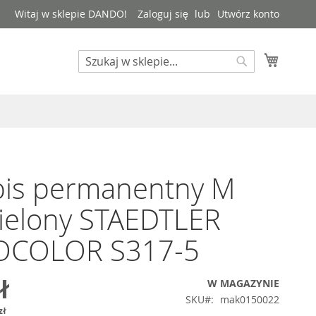
Witaj w sklepie DANDO!
Zaloguj się
Utwórz konto
Mój kos
Search
Search
pis permanentny M
ielony STAEDTLER
COLOR S317-5
ł
W MAGAZYNIE
SKU
mak0150022
zł