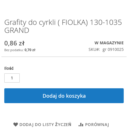
Grafity do cyrkli ( FIOLKA) 130-1035
Przejdź
na
GRAND
początek
galerii
0,86 zł
W MAGAZYNIE
SKU
gr 0910025
0,70 zł
Ilość
Dodaj do koszyka
DODAJ DO LISTY ŻYCZEŃ
PORÓWNAJ