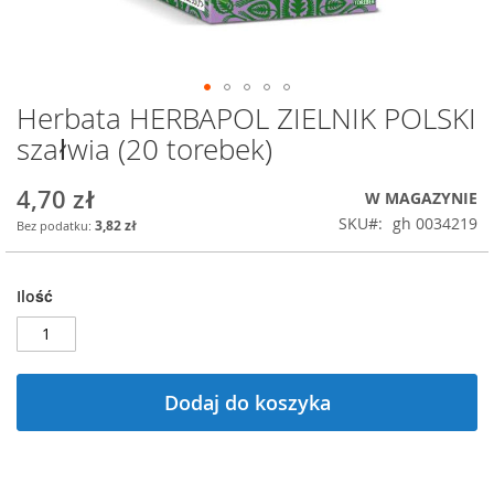
Herbata HERBAPOL ZIELNIK POLSKI
Przejdź
na
szałwia (20 torebek)
początek
galerii
4,70 zł
W MAGAZYNIE
SKU
gh 0034219
3,82 zł
Ilość
Dodaj do koszyka