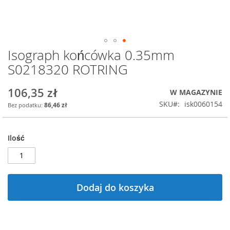
Isograph końcówka 0.35mm
Przejdź
na
S0218320 ROTRING
początek
galerii
106,35 zł
W MAGAZYNIE
SKU
isk0060154
86,46 zł
Ilość
Dodaj do koszyka