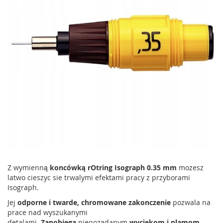
Z wymienną
koncówką rOtring Isograph 0.35 mm
mozesz
latwo cieszyc sie trwalymi efektami pracy z przyborami
Isograph.
Jej
odporne i twarde, chromowane zakonczenie
pozwala na
prace nad wyszukanymi
detalami.
Zapobiega
niepoządanym
wyciekom i plamom
.