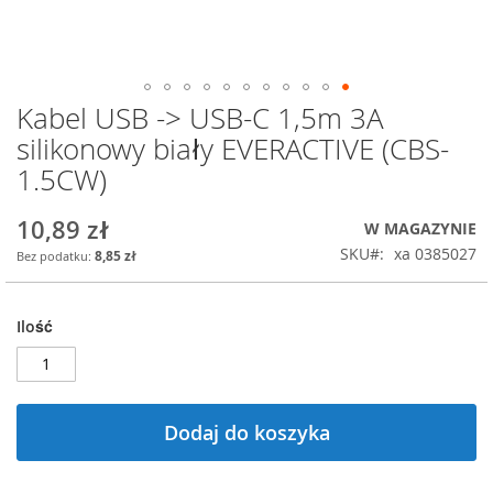
Kabel USB -> USB-C 1,5m 3A
Przejdź
na
silikonowy biały EVERACTIVE (CBS-
początek
1.5CW)
galerii
10,89 zł
W MAGAZYNIE
SKU
xa 0385027
8,85 zł
Ilość
Dodaj do koszyka