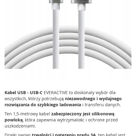
Kabel USB - USB-C
EVERACTIVE to doskonaly wybór dla
wszystkich, którzy potrzebują
niezawodnego i wydajnego
rozwiązania do szybkiego ladowania
i transferu danych.
Ten 1,5-metrowy kabel
zabezpieczony jest silikonową
powloką
, która zapewnia wytrzymalośc i ochrone przed
uszkodzeniami.
Dzieki swojej
trwalości i natezeniu prądu 3A
, ten kabel jest