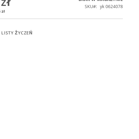
 zł
SKU
yk 0624078
 zł
 LISTY ŻYCZEŃ