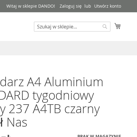
Witaj w sklepie DANDO!
Zaloguj się
Utwórz konto
Mój kos
Search
Search
darz A4 Aluminium
DARD tygodniowy
ły 237 A4TB czarny
ł Nas
BRAK W MAGAZYNIE