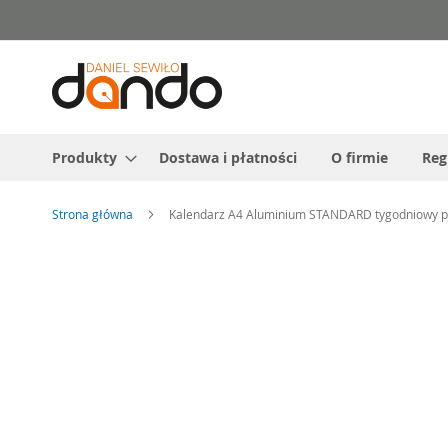
Przejdź
do
treści
Produkty
Dostawa i płatności
O firmie
Reg
Strona główna
Kalendarz A4 Aluminium STANDARD tygodniowy p.
Przejdź
na
koniec
galerii