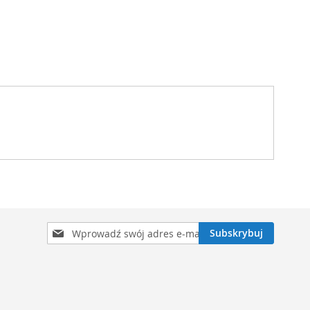
Subskrybuj
Subskrybuj
nasz
newsletter: