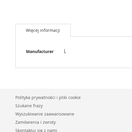
Przejdź
na
Więcej informacji
początek
galerii
Więcej
Manufacturer
Ĺ
informacji
Polityka prywatności i pliki cookie
Szukane frazy
Wyszukiwanie zaawansowane
Zamówienia i zwroty
Skontaktuj się z nami