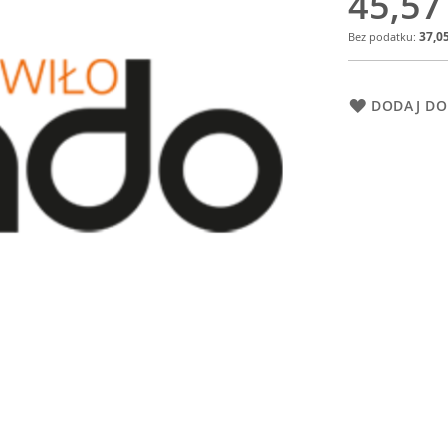
45,57
37,05
DODAJ DO