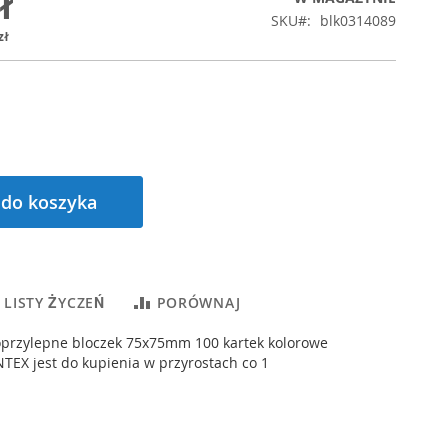
ł
SKU
blk0314089
zł
 do koszyka
 LISTY ŻYCZEŃ
PORÓWNAJ
oprzylepne bloczek 75x75mm 100 kartek kolorowe
EX jest do kupienia w przyrostach co 1