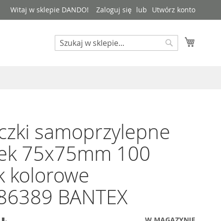
Witaj w sklepie DANDO!
Zaloguj się
Utwórz konto
Mój kos
Search
Search
czki samoprzylepne
zek 75x75mm 100
k kolorowe
86389 BANTEX
W MAGAZYNIE