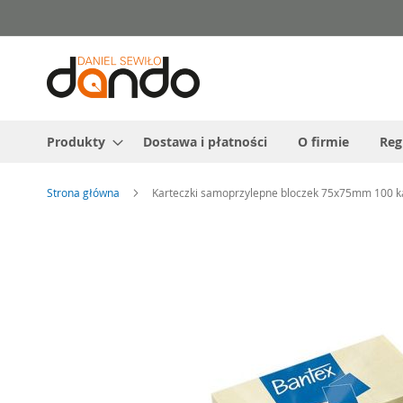
Przejdź
do
treści
Produkty
Dostawa i płatności
O firmie
Reg
Strona główna
Karteczki samoprzylepne bloczek 75x75mm 100 
Przejdź
na
koniec
galerii