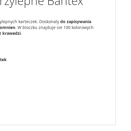
zylepne Bantex
lepnych karteczek. Doskonaly
do zapisywania
pomnien
. W bloczku znajduje sie 100 kolorowych
 z krawedzi
.
tek