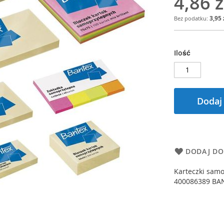
4,86 z
3,95 
Ilość
Dodaj
DODAJ DO
Karteczki sam
400086389 BANT