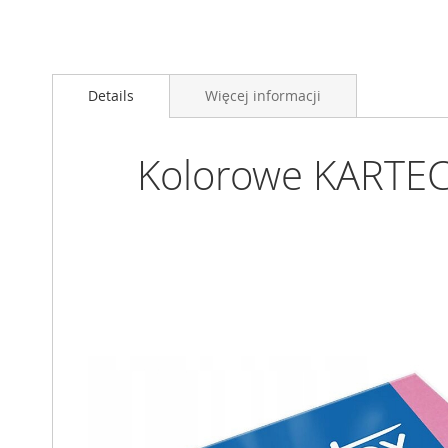
Przejdź
na
Details
Więcej informacji
początek
galerii
Kolorowe KARTEC