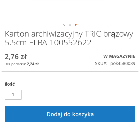
Karton archiwizacyjny TRIC brązowy
Przejdź
na
5,5cm ELBA 100552622
początek
galerii
2,76 zł
W MAGAZYNIE
SKU
pok4580089
2,24 zł
Ilość
Dodaj do koszyka