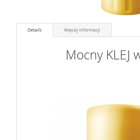
Przejdź
na
Details
Więcej informacji
początek
galerii
Mocny KLEJ w 