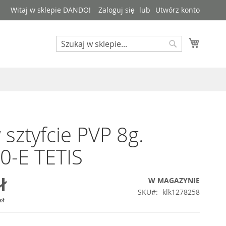
Witaj w sklepie DANDO!
Zaloguj się
Utwórz konto
Mój kos
Search
Search
w sztyfcie PVP 8g.
0-E TETIS
ł
W MAGAZYNIE
SKU
klk1278258
zł