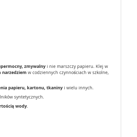
supermocny, zmywalny
i nie marszczy papieru. Klej w
 narzedziem
w codziennych czynnościach w szkolne,
enia papieru, kartonu,
tkaniny
i wielu innych.
lników syntetycznych.
rtością wody
.