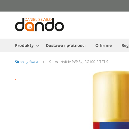
Przejdź
do
treści
Produkty
Dostawa i płatności
O firmie
Reg
Strona główna
Klej w sztyfcie PVP 8g. BG100-E TETIS
Przejdź
na
koniec
galerii