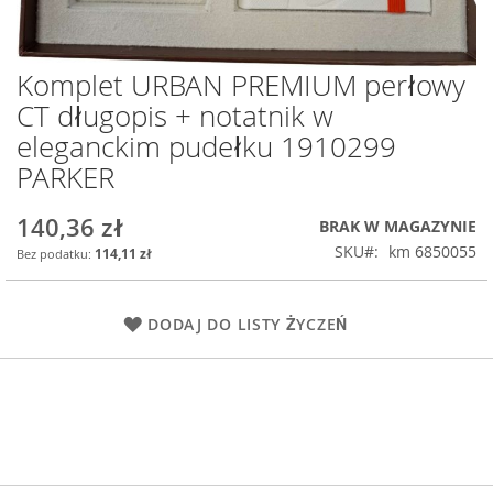
Komplet URBAN PREMIUM perłowy
Przejdź
na
CT długopis + notatnik w
początek
eleganckim pudełku 1910299
galerii
PARKER
140,36 zł
BRAK W MAGAZYNIE
SKU
km 6850055
114,11 zł
DODAJ DO LISTY ŻYCZEŃ